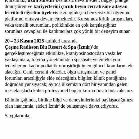
Kursumuz,
uzun süredir
kesintisiz devam eden, bilgiyi pratiğe
dönüştüren ve
kariyerlerini çocuk beyin cerrahisine adayan
tecrübeli öğretim üyeleri
yle zenginleşen benzersiz bir öğrenme
platformu olmaya devam etmektedir. Kursumuz kritik tartışmaları,
vaka temelli oturumları, poliklinikte en çok karşılaştığınız
sorunlara cevapları ile katılımcılara çok yönlü bir deneyim sunar.
20 – 23 Kasım 2025
tarihleri arasında
Çeşme Radisson Blu Resort & Spa (İzmir)
’de
gerçekleştireceğimiz etkinlikte, kraniyosinostozdan vasküler
yaklaşımlara, travma yönetiminden spastisite ve enfeksiyon
tedavilerine kadar pediatrik nöroşirürjinin en güncel konularını ele
alacağız. Canlı cerrahi videolar, olgu tartışmaları ve panel
forumları aracılığıyla elde edeceğiniz bilgiler, klinik pratiğinize
doğrudan yansıyacak; ayrıca ülkemizin dört bir yanından gelen
meslektaşlarla kalıcı profesyonel bağlar kurma fırsatı bulacaksınız.
Bilimin ışığında, birlikte bilgi ve deneyimlerimizi paylaşacağımıza
olan inancımla, sizleri İzmir’de buluşmaya davet ediyoruz.
Saygılarımla,